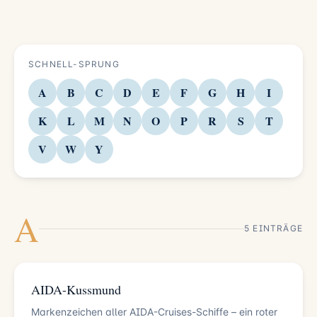
SCHNELL-SPRUNG
A
B
C
D
E
F
G
H
I
K
L
M
N
O
P
R
S
T
V
W
Y
A
5 EINTRÄGE
AIDA-Kussmund
Markenzeichen aller AIDA-Cruises-Schiffe – ein roter