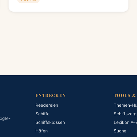
ENTDECKEN
TOOLS &
Reedereien
Themen-H
Schiffe
Schiffsverg
ogle-
Schiffsklassen
Lexikon A–
Häfen
Suche