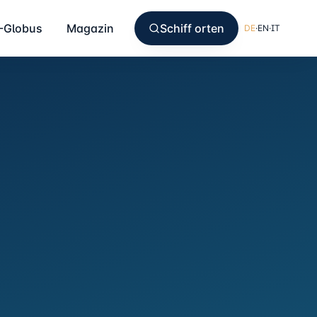
-Globus
Magazin
Schiff orten
DE
·
EN
·
IT