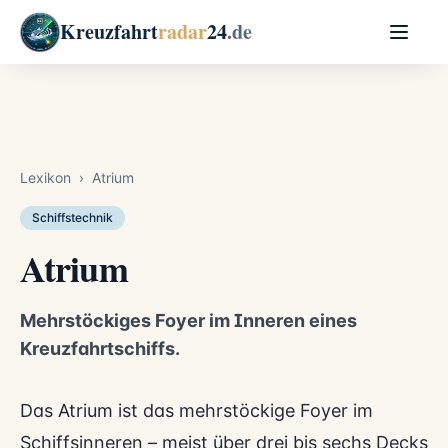
Kreuzfahrt
radar
24
.de
Lexikon
›
Atrium
Schiffstechnik
Atrium
Mehrstöckiges Foyer im Inneren eines
Kreuzfahrtschiffs.
Das Atrium ist das mehrstöckige Foyer im
Schiffsinneren – meist über drei bis sechs Decks