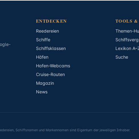
ENTDECKEN
TOOLS &
Reedereien
Themen-H
Schiffe
Schiffsverg
ogle-
Schiffsklassen
Lexikon A–
Häfen
Suche
Hafen-Webcams
Cruise-Routen
Magazin
News
Reedereien, Schiffsnamen und Markennamen sind Eigentum der jeweiligen Inhaber.