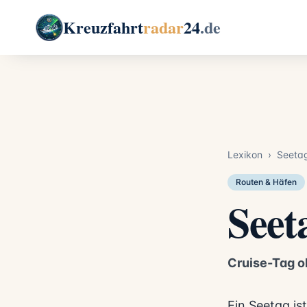
Kreuzfahrt
radar
24
.de
Lexikon
›
Seeta
Routen & Häfen
Seet
Cruise-Tag o
Ein Seetag is