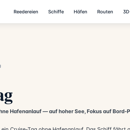
Reedereien
Schiffe
Häfen
Routen
3D
g
ag
hne Hafenanlauf — auf hoher See, Fokus auf Bord
t ein Cruise-Tag ohne Hafenanlauf. Das Schiff fährt 