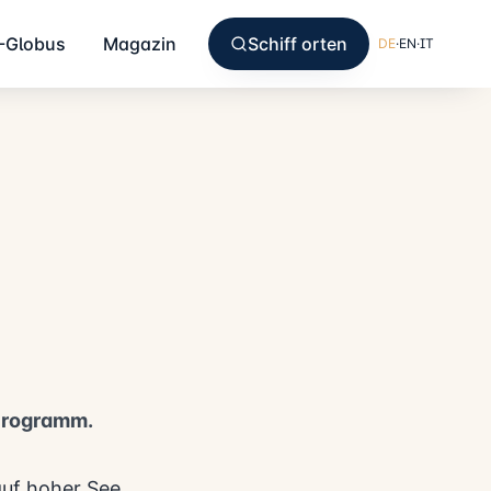
-Globus
Magazin
Schiff orten
DE
·
EN
·
IT
-Programm.
auf hoher See,