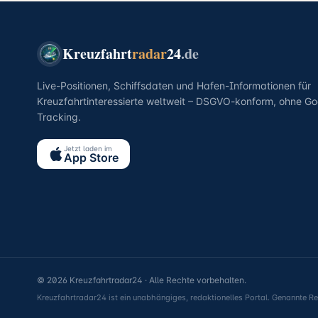
Kreuzfahrt
radar
24
.de
Live-Positionen, Schiffsdaten und Hafen-Informationen für
Kreuzfahrtinteressierte weltweit – DSGVO-konform, ohne Go
Tracking.
Jetzt laden im
App Store
© 2026 Kreuzfahrtradar24 · Alle Rechte vorbehalten.
Kreuzfahrtradar24 ist ein unabhängiges, redaktionelles Portal. Genannte 