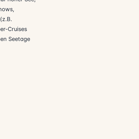
Shows,
(z.B.
er-Cruises
eben Seetage