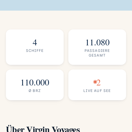
4
11.080
SCHIFFE
PASSAGIERE
GESAMT
110.000
2
Ø BRZ
LIVE AUF SEE
Über Virgin Voyages