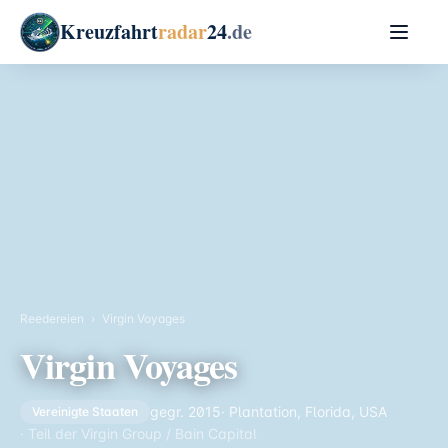
Kreuzfahrt
radar
24
.de
Reedereien
›
Virgin Voyages
Virgin Voyages
gegr. 2015
· Plantation, Florida, USA
Vereinigte Staaten
· Teil der Virgin Group / Bain Capital