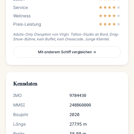
Service
★★★★
★
Wellness
★★★★
★
Preis-Leistung
★★★★
★
Adults-Only Disruption von Virgin. Tattoo-Studio an Bord, Drag-
Show-Bühne, kein Buffet, kein Dresscode. Junge Klientel.
Mit anderem Schiff vergleichen →
Kenndaten
IMO
9784430
MMSI
248860000
Baujahr
2020
Länge
277.95 m
Breite
38.00 m