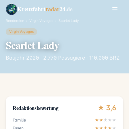
Kreuzfahrt
radar
24
.de
Reedereien
›
Virgin Voyages
›
Scarlet Lady
Virgin Voyages
Scarlet Lady
Baujahr 2020 · 2.770 Passagiere · 110.000 BRZ
★ 3,6
Redaktionsbewertung
Familie
★★
★
★
★
Essen
★★★★
★