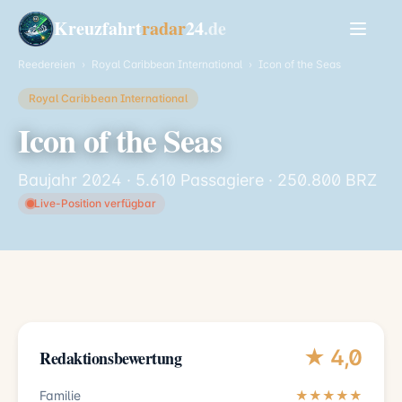
Kreuzfahrt
radar
24
.de
Reedereien
›
Royal Caribbean International
›
Icon of the Seas
Royal Caribbean International
Icon of the Seas
Baujahr 2024 · 5.610 Passagiere · 250.800 BRZ
Live-Position verfügbar
★ 4,0
Redaktionsbewertung
Familie
★★★★★