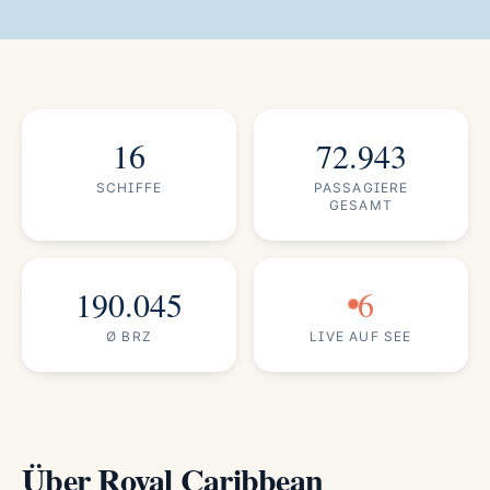
16
72.943
SCHIFFE
PASSAGIERE
GESAMT
190.045
6
Ø BRZ
LIVE AUF SEE
Über Royal Caribbean