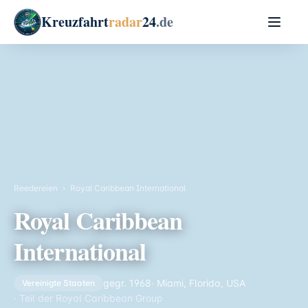
Kreuzfahrt
radar
24
.de
Reedereien
›
Royal Caribbean International
Royal Caribbean
International
gegr. 1968
· Miami, Florida, USA
Vereinigte Staaten
· Teil der Royal Caribbean Group