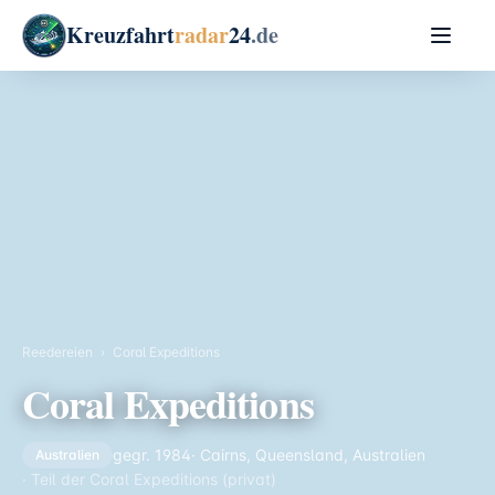
Kreuzfahrt
radar
24
.de
Reedereien
›
Coral Expeditions
Coral Expeditions
gegr. 1984
· Cairns, Queensland, Australien
Australien
· Teil der Coral Expeditions (privat)