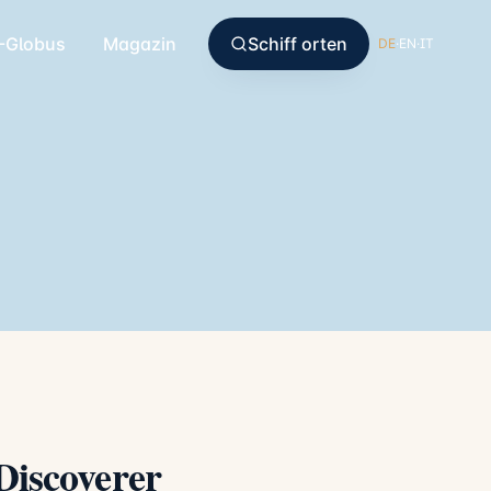
-Globus
Magazin
Schiff orten
DE
·
EN
·
IT
Discoverer