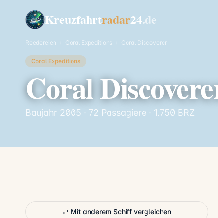
Kreuzfahrt
radar
24
.de
Reedereien
›
Coral Expeditions
›
Coral Discoverer
Coral Expeditions
Coral Discovere
Baujahr 2005 · 72 Passagiere · 1.750 BRZ
⇄ Mit anderem Schiff vergleichen