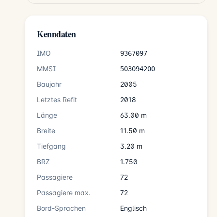
Kenndaten
IMO
9367097
MMSI
503094200
Baujahr
2005
Letztes Refit
2018
Länge
63.00 m
Breite
11.50 m
Tiefgang
3.20 m
BRZ
1.750
Passagiere
72
Passagiere max.
72
Bord-Sprachen
Englisch