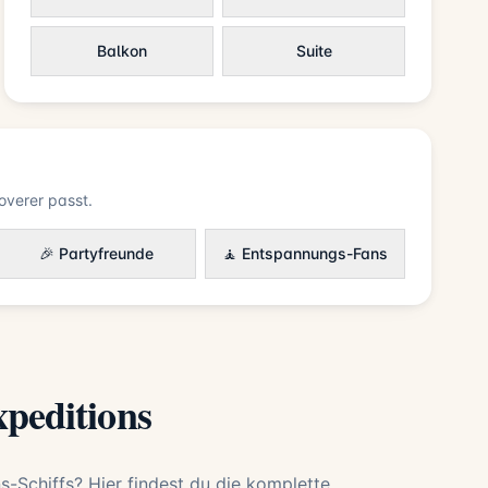
Balkon
Suite
overer passt.
🎉 Partyfreunde
🧘 Entspannungs-Fans
xpeditions
s-Schiffs? Hier findest du die komplette