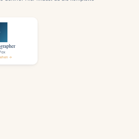
r
grapher
Pax
sehen →