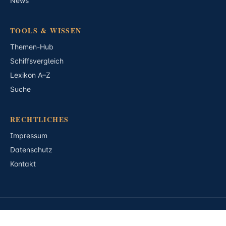
News
TOOLS & WISSEN
Themen-Hub
Schiffsvergleich
Lexikon A–Z
Suche
RECHTLICHES
Impressum
Datenschutz
Kontakt
© 2026 Kreuzfahrtradar24 · Alle Rechte vorbehalten.
Karten: OpenStreetMap / MapTiler · AIS-Daten: AISStream.io