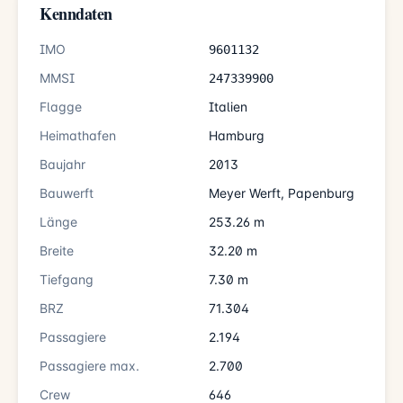
Kenndaten
IMO
9601132
MMSI
247339900
Flagge
Italien
Heimathafen
Hamburg
Baujahr
2013
Bauwerft
Meyer Werft, Papenburg
Länge
253.26 m
Breite
32.20 m
Tiefgang
7.30 m
BRZ
71.304
Passagiere
2.194
Passagiere max.
2.700
Crew
646