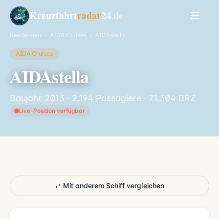
Kreuzfahrt
radar
24
.de
Reedereien
›
AIDA Cruises
›
AIDAstella
AIDA Cruises
AIDAstella
Baujahr 2013 · 2.194 Passagiere · 71.304 BRZ
Live-Position verfügbar
⇄ Mit anderem Schiff vergleichen