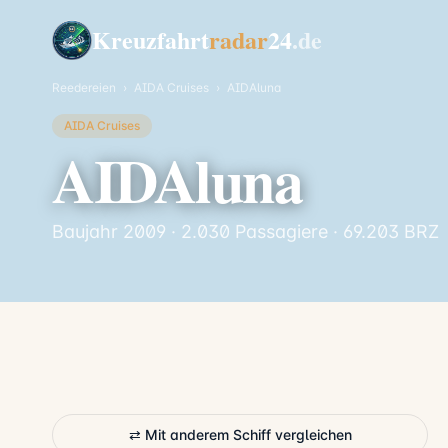
Kreuzfahrt
radar
24
.de
Reedereien
›
AIDA Cruises
›
AIDAluna
AIDA Cruises
AIDAluna
Baujahr 2009 · 2.030 Passagiere · 69.203 BRZ
⇄ Mit anderem Schiff vergleichen