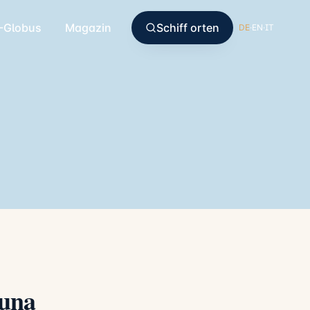
-Globus
Magazin
Schiff orten
DE
·
EN
·
IT
luna