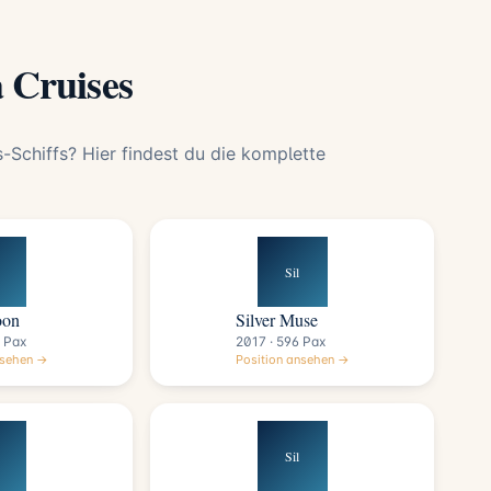
a Cruises
-Schiffs? Hier findest du die komplette
Sil
oon
Silver Muse
 Pax
2017 · 596 Pax
nsehen →
Position ansehen →
Sil