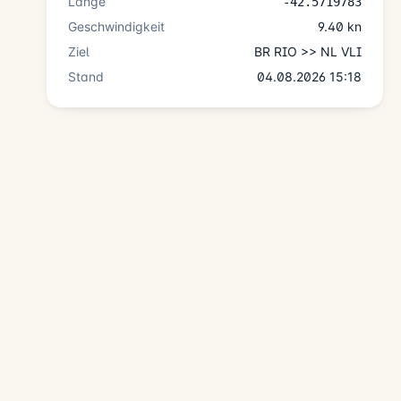
Länge
-42.5719783
Geschwindigkeit
9.40 kn
Ziel
BR RIO >> NL VLI
Stand
04.08.2026 15:18