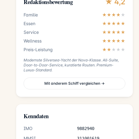
★ 4,2
Redaktionsbewertung
Familie
★★★★
★
Essen
★★★★★
Service
★★★★★
Wellness
★★★★★
Preis-Leistung
★★
★
★
★
Modernste Silversea-Yacht der Nova-Klasse. All-Suite,
Door-to-Door-Service, kuratierte Routen. Premium-
Luxus-Standard.
Mit anderem Schiff vergleichen →
Kenndaten
IMO
9882940
MMSI
311001619