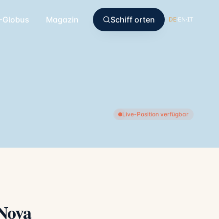
-Globus
Magazin
Schiff orten
DE
·
EN
·
IT
Live-Position verfügbar
 Nova