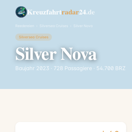
Kreuzfahrt
radar
24
.de
Reedereien
›
Silversea Cruises
›
Silver Nova
Silversea Cruises
Silver Nova
Baujahr 2023 · 728 Passagiere · 54.700 BRZ