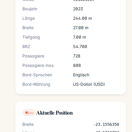
Baujahr
2023
Länge
244.00 m
Breite
27.00 m
Tiefgang
7.00 m
BRZ
54.700
Passagiere
728
Passagiere max.
808
Bord-Sprachen
Englisch
Bord-Währung
US-Dollar (USD)
Aktuelle Position
Live
Breite
-23.1556350