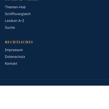
Themen-Hub
Schiffsvergleich
Lexikon A–Z
Suche
RECHTLICHES
Impressum
Datenschutz
Kontakt
© 2026 Kreuzfahrtradar24 · Alle Rechte vorbehalten.
Karten: OpenStreetMap / MapTiler · AIS-Daten: AISStream.io
Kreuzfahrtradar24 ist ein unabhängiges, redaktionelles Portal. Genannte
Reedereien, Schiffsnamen und Markennamen sind Eigentum der jeweiligen
Inhaber.