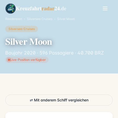
Kreuzfahrt
radar
24
.de
Reedereien
›
Silversea Cruises
›
Silver Moon
Silversea Cruises
Silver Moon
Baujahr 2020 · 596 Passagiere · 40.700 BRZ
Live-Position verfügbar
⇄ Mit anderem Schiff vergleichen