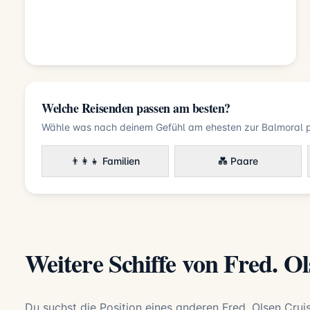
Welche Reisenden passen am besten?
Wähle was nach deinem Gefühl am ehesten zur Balmoral p
👨‍👩‍👧 Familien
💑 Paare
Weitere Schiffe von Fred. O
Du suchst die Position eines anderen Fred. Olsen Cruis