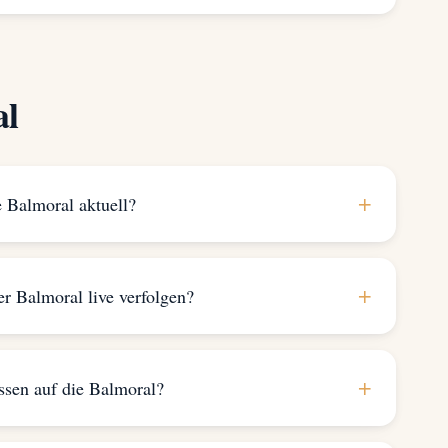
al
+
e Balmoral aktuell?
+
er Balmoral live verfolgen?
+
ssen auf die Balmoral?