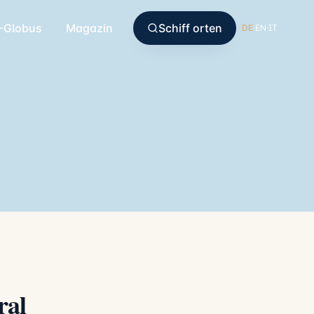
-Globus
Magazin
Schiff orten
DE
·
EN
·
IT
ral