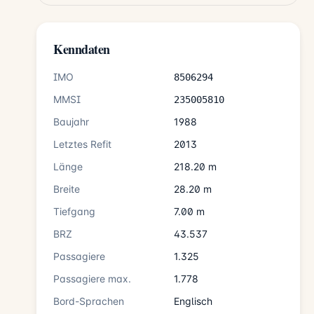
Kenndaten
IMO
8506294
MMSI
235005810
Baujahr
1988
Letztes Refit
2013
Länge
218.20 m
Breite
28.20 m
Tiefgang
7.00 m
BRZ
43.537
Passagiere
1.325
Passagiere max.
1.778
Bord-Sprachen
Englisch