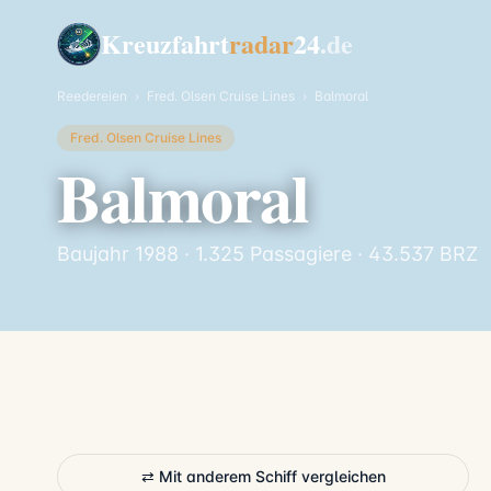
Kreuzfahrt
radar
24
.de
Reedereien
›
Fred. Olsen Cruise Lines
›
Balmoral
Fred. Olsen Cruise Lines
Balmoral
Baujahr 1988 · 1.325 Passagiere · 43.537 BRZ
⇄ Mit anderem Schiff vergleichen