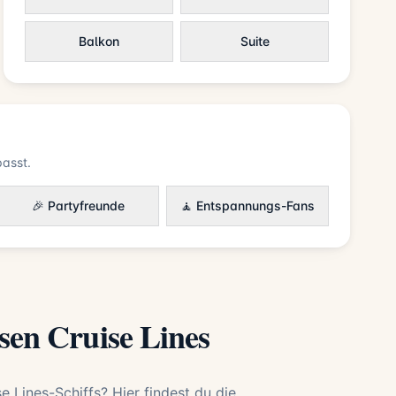
Balkon
Suite
asst.
🎉 Partyfreunde
🧘 Entspannungs-Fans
lsen Cruise Lines
e Lines-Schiffs? Hier findest du die