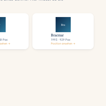
r
Bra
Braemar
40 Pax
1993 · 929 Pax
nsehen →
Position ansehen →