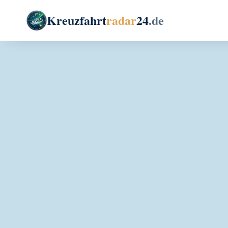
Kreuzfahrt
radar
24
.de