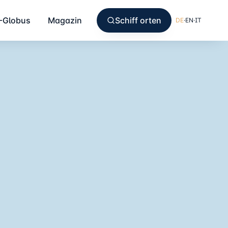
-Globus
Magazin
Schiff orten
DE
·
EN
·
IT