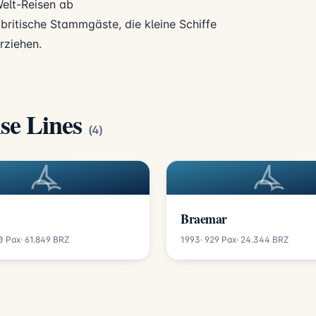
Welt-Reisen ab
ritische Stammgäste, die kleine Schiffe
rziehen.
ise Lines
(4)
Braemar
40 Pax
· 61.849 BRZ
1993
· 929 Pax
· 24.344 BRZ