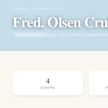
Reedereien
›
Fred. Olsen Cruise Lines
Fred. Olsen Cru
gegr. 1848
· Ipswich, Vereinigtes Kön
Vereinigtes Königreich
4
SCHIFFE