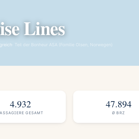
ise Lines
igreich
· Teil der Bonheur ASA (Familie Olsen, Norwegen)
4.932
47.894
PASSAGIERE GESAMT
Ø BRZ