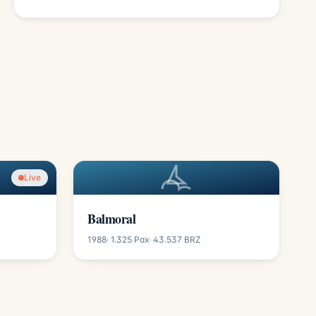
Live
Balmoral
1988
· 1.325 Pax
· 43.537 BRZ