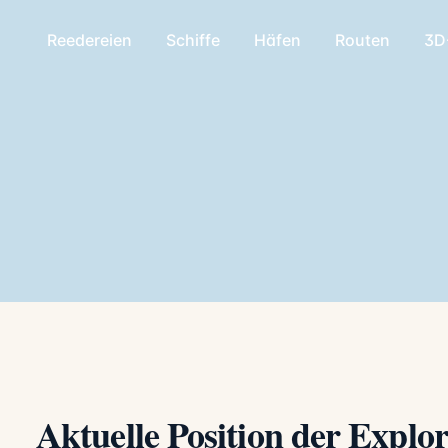
Reedereien
Schiffe
Häfen
Routen
3D
Aktuelle Position der Explor