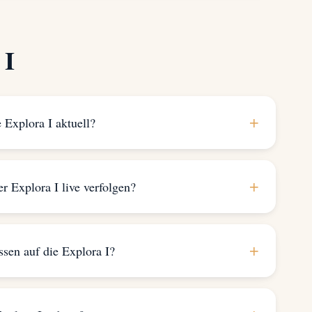
 I
+
 Explora I aktuell?
+
r Explora I live verfolgen?
+
ssen auf die Explora I?