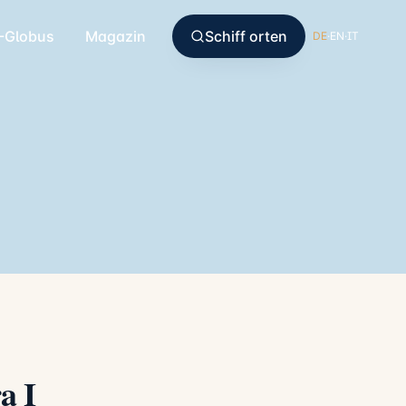
-Globus
Magazin
Schiff orten
DE
·
EN
·
IT
a I