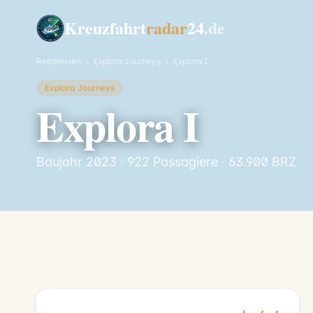
Kreuzfahrt
radar
24
.de
Reedereien
›
Explora Journeys
›
Explora I
Explora Journeys
Explora I
Baujahr 2023 · 922 Passagiere · 63.900 BRZ