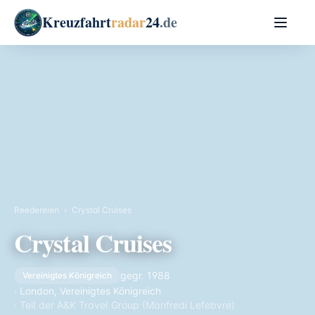
Kreuzfahrt
radar
24
.de
Reedereien
›
Crystal Cruises
Crystal Cruises
gegr. 1988
Vereinigtes Königreich
· London, Vereinigtes Königreich
· Teil der A&K Travel Group (Manfredi Lefebvre)