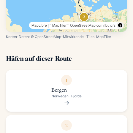
2
MapLibre
|
© MapTiler
© OpenStreetMap contributors
Karten-Daten: ©
OpenStreetMap
-Mitwirkende · Tiles:
MapTiler
Häfen auf dieser Route
1
Bergen
Norwegen · Fjorde
→
2