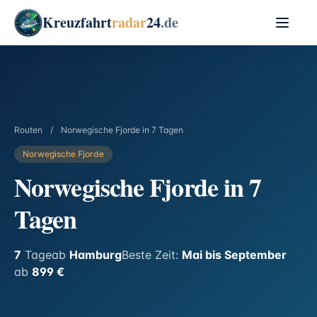
Kreuzfahrt
radar
24
.de
Routen
/
Norwegische Fjorde in 7 Tagen
Norwegische Fjorde
Norwegische Fjorde in 7
Tagen
7
Tage
ab
Hamburg
Beste Zeit:
Mai bis September
ab
899 €