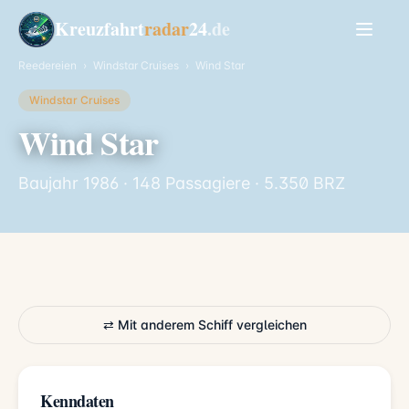
Kreuzfahrt
radar
24
.de
Reedereien
›
Windstar Cruises
›
Wind Star
Windstar Cruises
Wind Star
Baujahr 1986 · 148 Passagiere · 5.350 BRZ
⇄ Mit anderem Schiff vergleichen
Kenndaten