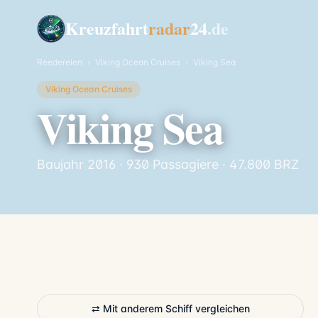
Kreuzfahrt
radar
24
.de
Reedereien
›
Viking Ocean Cruises
›
Viking Sea
Viking Ocean Cruises
Viking Sea
Baujahr 2016 · 930 Passagiere · 47.800 BRZ
⇄ Mit anderem Schiff vergleichen