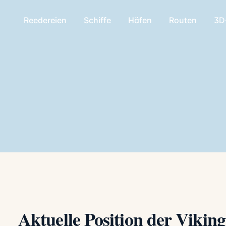
Reedereien
Schiffe
Häfen
Routen
3D
Aktuelle Position der Viking