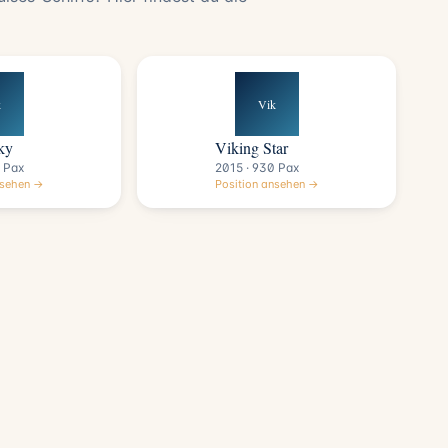
k
Vik
ky
Viking Star
 Pax
2015 · 930 Pax
nsehen →
Position ansehen →