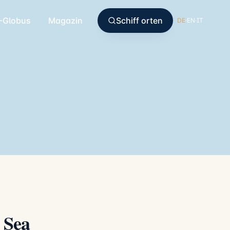
-Globus
Magazin
Schiff orten
DE
·
EN
·
IT
 Sea