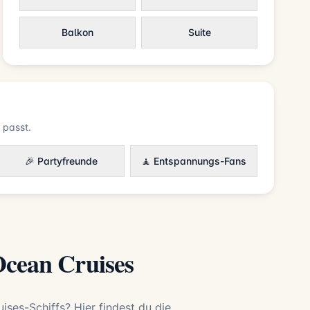
Balkon
Suite
 passt.
🎉 Partyfreunde
🧘 Entspannungs-Fans
Ocean Cruises
ises-Schiffs? Hier findest du die