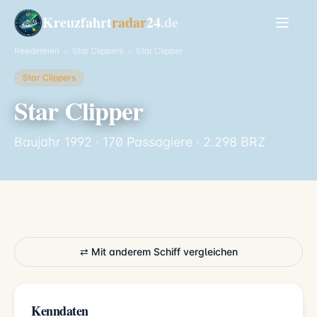
Kreuzfahrt
radar
24
.de
Reedereien
›
Star Clippers
›
Star Clipper
Star Clippers
Star Clipper
Baujahr 1992 · 170 Passagiere · 2.298 BRZ
⇄ Mit anderem Schiff vergleichen
Kenndaten