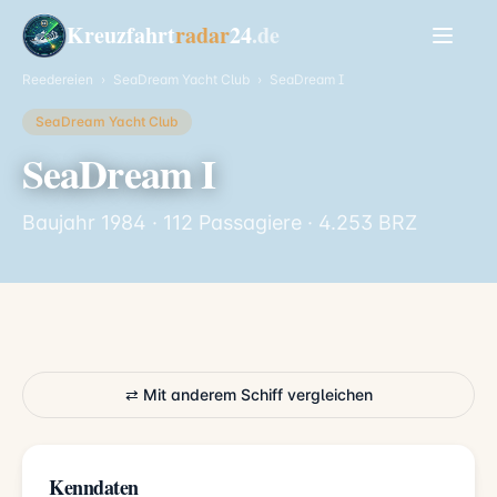
Kreuzfahrt
radar
24
.de
Reedereien
›
SeaDream Yacht Club
›
SeaDream I
SeaDream Yacht Club
SeaDream I
Baujahr 1984 · 112 Passagiere · 4.253 BRZ
⇄ Mit anderem Schiff vergleichen
Kenndaten