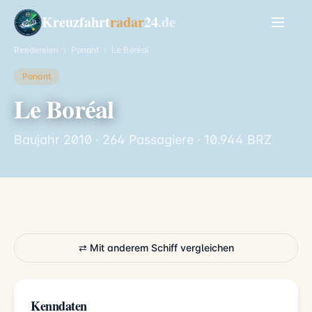
Kreuzfahrt
radar
24
.de
Reedereien
›
Ponant
›
Le Boréal
Ponant
Le Boréal
Baujahr 2010 · 264 Passagiere · 10.944 BRZ
⇄ Mit anderem Schiff vergleichen
Kenndaten