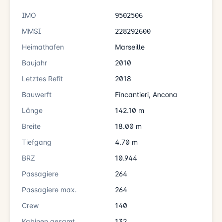
IMO
9502506
MMSI
228292600
Heimathafen
Marseille
Baujahr
2010
Letztes Refit
2018
Bauwerft
Fincantieri, Ancona
Länge
142.10 m
Breite
18.00 m
Tiefgang
4.70 m
BRZ
10.944
Passagiere
264
Passagiere max.
264
Crew
140
Kabinen gesamt
132