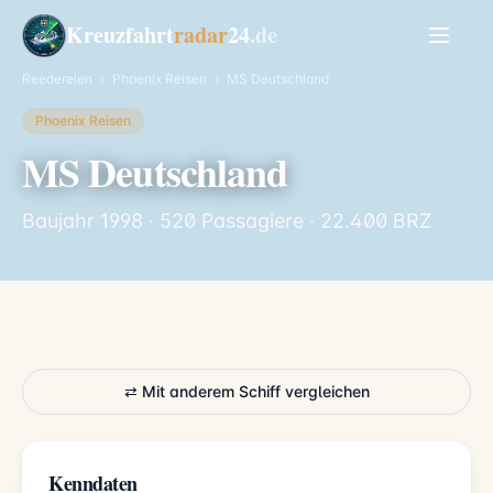
Kreuzfahrt
radar
24
.de
Reedereien
›
Phoenix Reisen
›
MS Deutschland
Phoenix Reisen
MS Deutschland
Baujahr 1998 · 520 Passagiere · 22.400 BRZ
⇄ Mit anderem Schiff vergleichen
Kenndaten