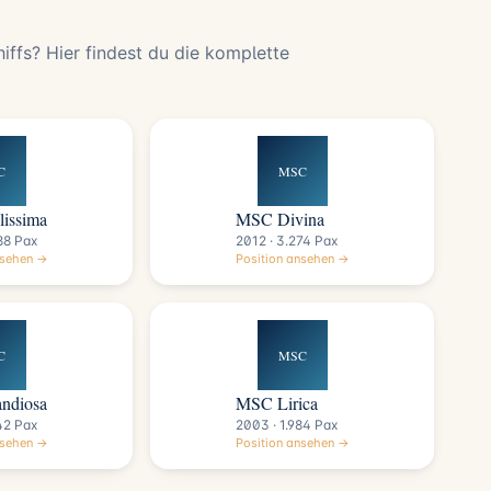
ffs? Hier findest du die komplette
C
MSC
issima
MSC Divina
88 Pax
2012 · 3.274 Pax
nsehen →
Position ansehen →
C
MSC
ndiosa
MSC Lirica
42 Pax
2003 · 1.984 Pax
nsehen →
Position ansehen →