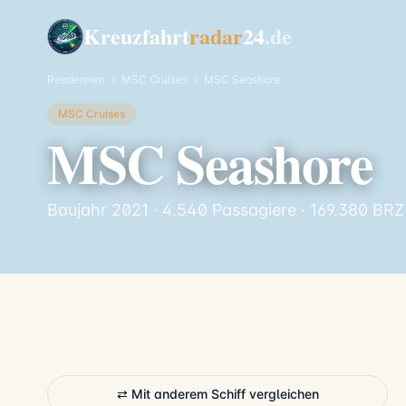
Kreuzfahrt
radar
24
.de
Reedereien
›
MSC Cruises
›
MSC Seashore
MSC Cruises
MSC Seashore
Baujahr 2021 · 4.540 Passagiere · 169.380 BRZ
⇄ Mit anderem Schiff vergleichen