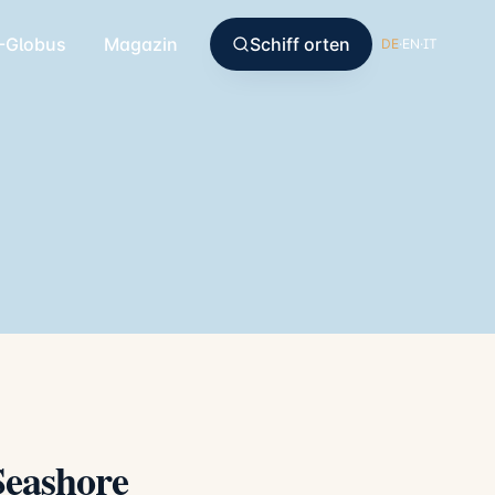
-Globus
Magazin
Schiff orten
DE
·
EN
·
IT
Seashore