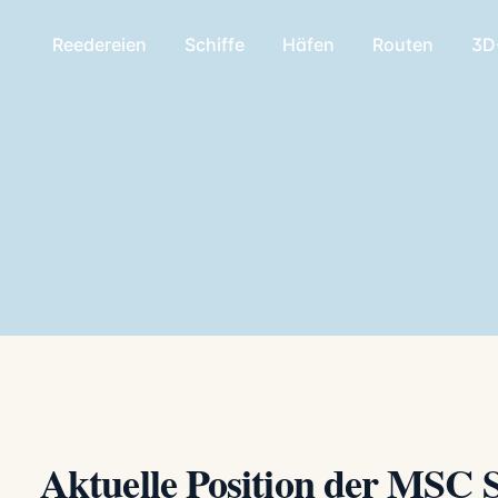
Reedereien
Schiffe
Häfen
Routen
3D
Aktuelle Position der MSC 