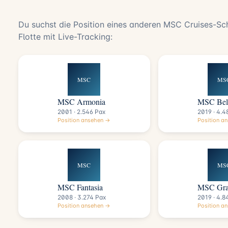
Du suchst die Position eines anderen MSC Cruises-Schi
Flotte mit Live-Tracking:
MSC
MS
MSC Armonia
MSC Bell
2001 · 2.546 Pax
2019 · 4.4
Position ansehen →
Position a
MSC
MS
MSC Fantasia
MSC Gra
2008 · 3.274 Pax
2019 · 4.8
Position ansehen →
Position a