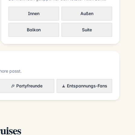
Innen
Außen
Balkon
Suite
ore passt.
🎉 Partyfreunde
🧘 Entspannungs-Fans
uises