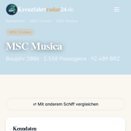
Kreuzfahrt
radar
24
.de
Reedereien
›
MSC Cruises
›
MSC Musica
MSC Cruises
MSC Musica
Baujahr 2006 · 2.550 Passagiere · 92.409 BRZ
⇄ Mit anderem Schiff vergleichen
Kenndaten