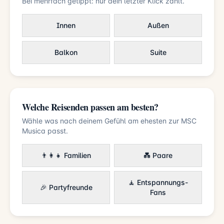
Bei mehrfach getippt: nur dein letzter Klick zählt.
Innen
Außen
Balkon
Suite
Welche Reisenden passen am besten?
Wähle was nach deinem Gefühl am ehesten zur MSC
Musica passt.
👨‍👩‍👧 Familien
💑 Paare
🧘 Entspannungs-
🎉 Partyfreunde
Fans