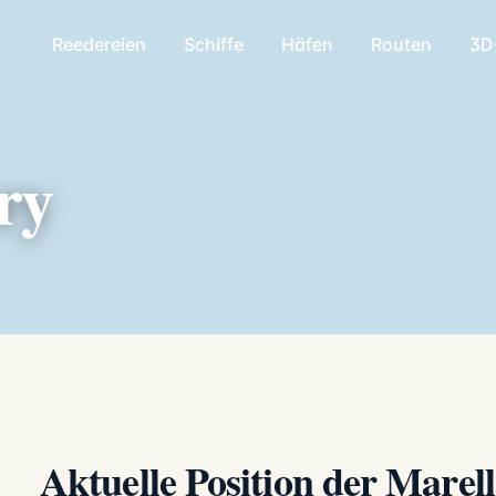
Reedereien
Schiffe
Häfen
Routen
3D
ry
Aktuelle Position der Marel