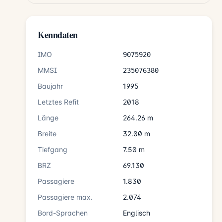
Kenndaten
IMO
9075920
MMSI
235076380
Baujahr
1995
Letztes Refit
2018
Länge
264.26 m
Breite
32.00 m
Tiefgang
7.50 m
BRZ
69.130
Passagiere
1.830
Passagiere max.
2.074
Bord-Sprachen
Englisch