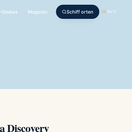
-Globus
Magazin
Schiff orten
DE
·
EN
·
IT
la Discovery