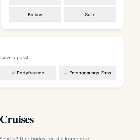
Balkon
Suite
scovery passt.
🎉 Partyfreunde
🧘 Entspannungs-Fans
 Cruises
Schiffs? Hier findest du die komplette