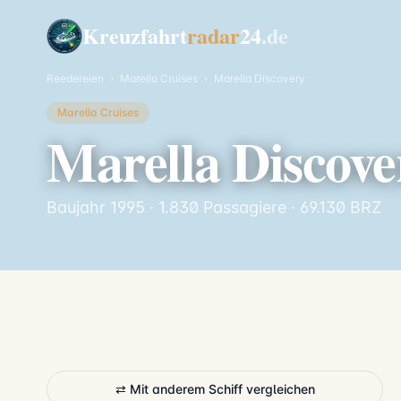
Kreuzfahrt
radar
24
.de
Reedereien
›
Marella Cruises
›
Marella Discovery
Marella Cruises
Marella Discove
Baujahr 1995 · 1.830 Passagiere · 69.130 BRZ
⇄ Mit anderem Schiff vergleichen