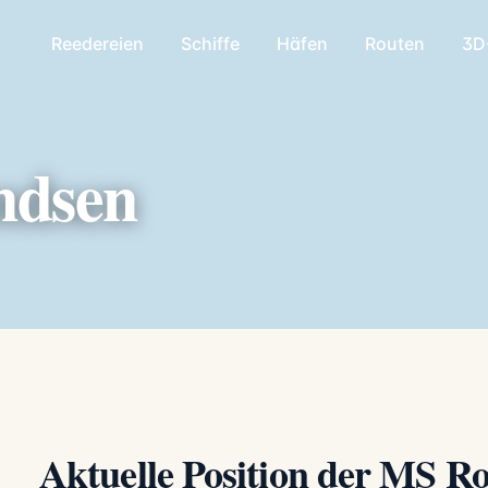
Reedereien
Schiffe
Häfen
Routen
3D
ndsen
Aktuelle Position der MS 