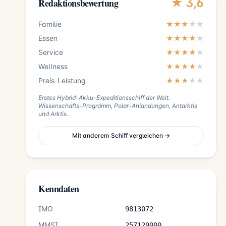
★ 3,6
Redaktionsbewertung
Familie
★★★
★
★
Essen
★★★★
★
Service
★★★★
★
Wellness
★★★★
★
Preis-Leistung
★★★
★
★
Erstes Hybrid-Akku-Expeditionsschiff der Welt.
Wissenschafts-Programm, Polar-Anlandungen, Antarktis
und Arktis.
Mit anderem Schiff vergleichen →
Kenndaten
IMO
9813072
MMSI
257129000