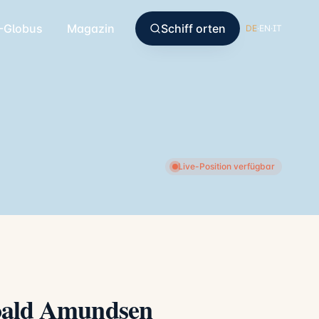
-Globus
Magazin
Schiff orten
DE
·
EN
·
IT
Live-Position verfügbar
Roald Amundsen