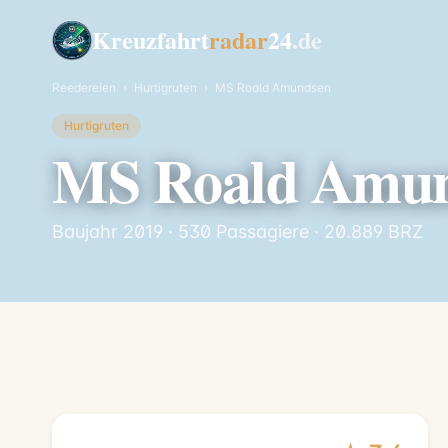
Kreuzfahrt
radar
24
.de
Reedereien
›
Hurtigruten
›
MS Roald Amundsen
Hurtigruten
MS Roald Amu
Baujahr 2019 · 530 Passagiere · 20.889 BRZ