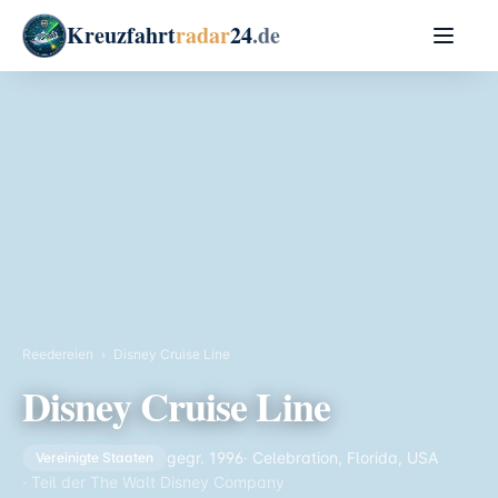
Kreuzfahrt
radar
24
.de
Reedereien
›
Disney Cruise Line
Disney Cruise Line
gegr. 1996
· Celebration, Florida, USA
Vereinigte Staaten
· Teil der The Walt Disney Company