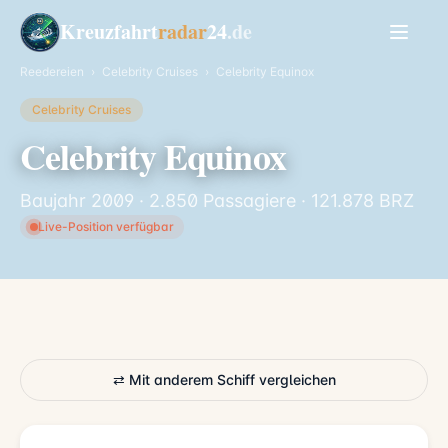
Kreuzfahrt
radar
24
.de
Reedereien
›
Celebrity Cruises
›
Celebrity Equinox
Celebrity Cruises
Celebrity Equinox
Baujahr 2009 · 2.850 Passagiere · 121.878 BRZ
Live-Position verfügbar
⇄ Mit anderem Schiff vergleichen