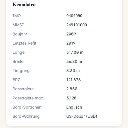
Kenndaten
IMO
9404090
MMSI
249191000
Baujahr
2009
Letztes Refit
2019
Länge
317.00 m
Breite
36.80 m
Tiefgang
8.30 m
BRZ
121.878
Passagiere
2.850
Passagiere max.
3.120
Bord-Sprachen
Englisch
Bord-Währung
US-Dollar (USD)