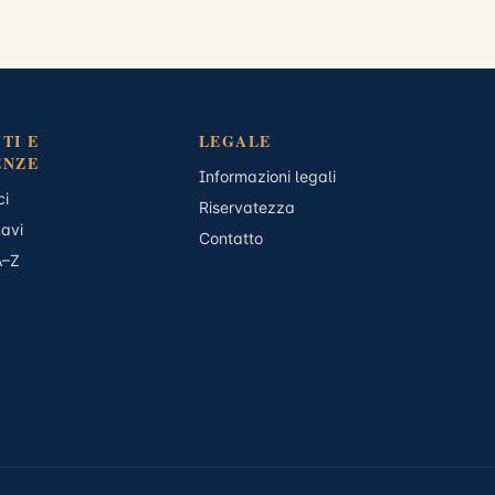
TI E
LEGALE
ENZE
Informazioni legali
ci
Riservatezza
navi
Contatto
A–Z