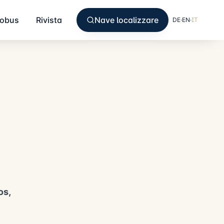
lobus
Rivista
Nave localizzare
DE
·
EN
·
IT
os,