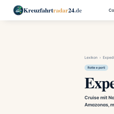
Kreuzfahrt
radar
24
.de
Co
Lexikon
›
Expedi
Rotte e porti
Expe
Cruise mit N
Amazonas, m