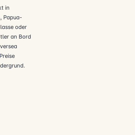
t in
, Papua-
klasse oder
tler an Bord
lversea
Preise
rdergrund.